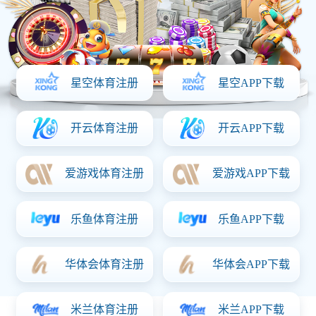
4. 我有哪些行为是不被允许的？
5. 我的信息会被如何保护？
6. 协议条款是否会变更？
7. 如有疑问应如何联系？
荣誉与成就
乐动注册官网 在多个国际赛事科技平台评比中脱颖而出，持
续提升安全性与观赛体验。