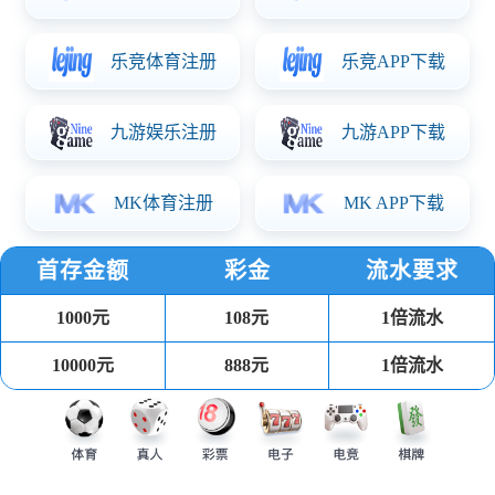
亚洲体育服务平台大奖
2022 年度综合类数字体育平台荣誉奖项，肯定平台服务能
力。