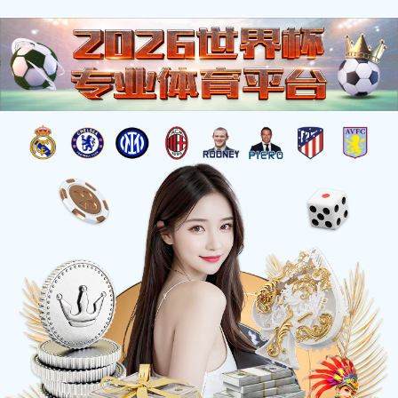
立即注册
用户协议常见问答
1. 我注册使用本平台意味着什么？
注册或使用乐动注册官网平台，即表示您自愿接受本用户
协议的全部条款并受其约束。
2. 注册账号时需要注意什么？
3. 本平台提供哪些服务内容？